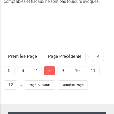
comptables et fiscaux ne sont pas toujours évoqués :
Pagination
…
Première
Première Page
Page
Page Précédente
Page
4
Page
Précédente
Page
5
Page
6
Page
7
Page
8
Page
9
Page
10
Page
11
Courante
…
Page
12
Page
Page Suivante
Dernière
Dernière Page
Suivante
Page