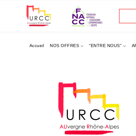
Aller
au
Recherc
contenu
principal
Accueil
NOS OFFRES
"ENTRE NOUS"
A