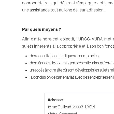
copropriétaires, qui désirent s’impliquer activem
une assistance tout au long de leur adhésion.
Par quels moyens ?
Afin d’atteindre cet objectif, l’URCC-AURA met
sujets inhérents à la copropriété et à son bon fon
des consultations juridiques et comptables,
des séances de coaching en présentiel ainsi qu'en e-l
un accès à notre site où sont développés les sujets re
la conclusion de partenariat avec des entreprises en 
Adresse
:
18 rue Guilloud 69003 - LYON