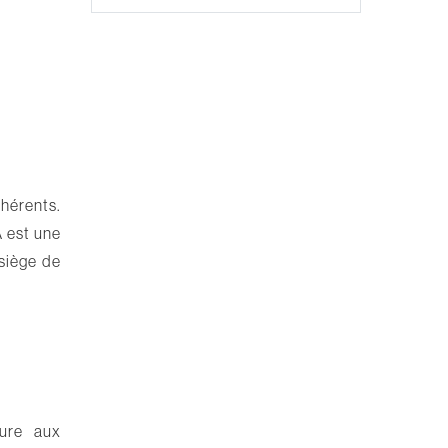
dhérents.
 est une
 siège de
sure aux