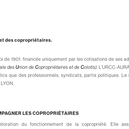
et des copropriétaires.
i de 1901, financée uniquement par les cotisations de ses a
nale des
U
nion de
C
opropriétaires et de
C
olotis)
. L’URCC-AURA
ics que des professionnels, syndicats, partis politiques. Le
3 LYON.
OMPAGNER LES COPROPRI
ÉTAIRES
élioration du fonctionnement de la copropriété. Elle as