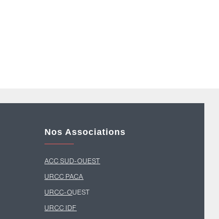
Nos Associations
ACC SUD-OUEST
U
RCC PACA
URCC-O
UEST
URCC IDF