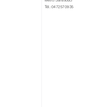
Métro : Sans souci
Tél. : 04 72 57 09 35