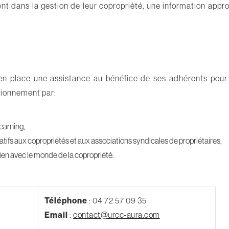
ent dans la gestion de leur copropriété, une information appro
 en place une assistance au bénéfice de ses adhérents pour 
ctionnement par:
earning,
latifs aux copropriétés et aux associations syndicales de propriétaires,
lien avec le monde de la copropriété.
Téléphone
: 04 72 57 09 35
Email
:
contact@urcc-aura.com