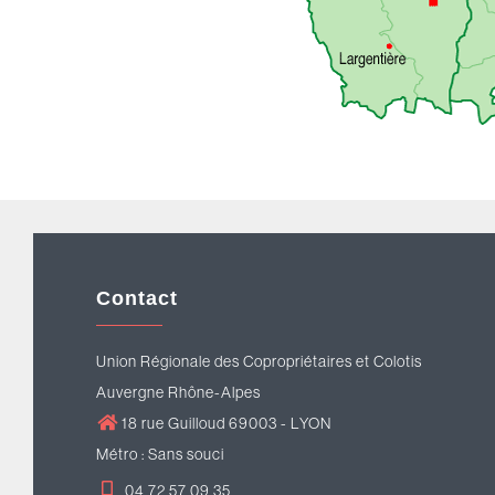
Contact
Union Régionale des Copropriétaires et Colotis
Auvergne Rhône-Alpes
18 rue Guilloud 69003 - LYON
Métro : Sans souci
04 72 57 09 35