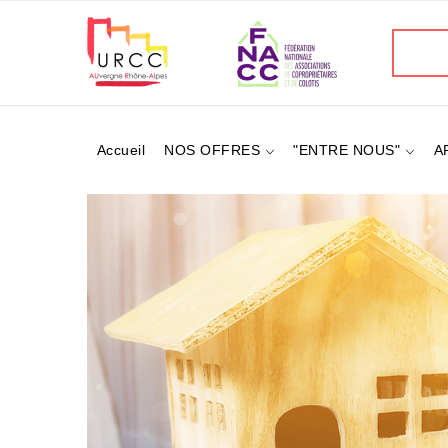
Aller
au
Recherc
contenu
principal
Accueil
NOS OFFRES
"ENTRE NOUS"
A