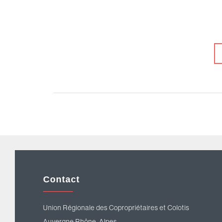
Contact
Union Régionale des Copropriétaires et Colotis
Auvergne Rhône-Alpes