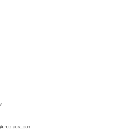
s.
.
@urcc-aura.com