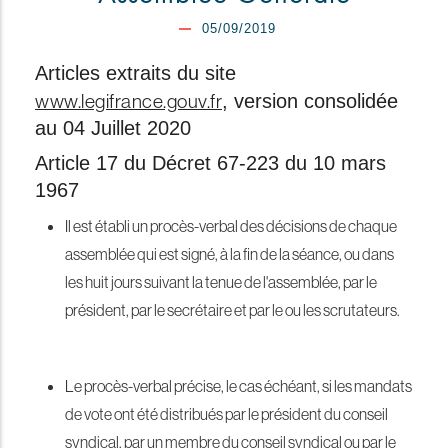
05/09/2019
Articles extraits du site
www.legifrance.gouv.fr
, version consolidée
au 04 Juillet 2020
Article 17 du Décret 67-223 du 10 mars
1967
Il est établi un procès-verbal des décisions de chaque
assemblée qui est signé, à la fin de la séance, ou dans
les huit jours suivant la tenue de l'assemblée, par le
président, par le secrétaire et par le ou les scrutateurs.
Le procès-verbal précise, le cas échéant, si les mandats
de vote ont été distribués par le président du conseil
syndical, par un membre du conseil syndical ou par le