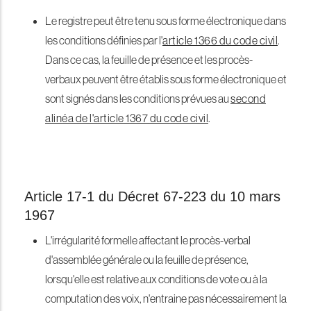
Le registre peut être tenu sous forme électronique dans
les conditions définies par l'
article 1366 du code civil
.
Dans ce cas, la feuille de présence et les procès-
verbaux peuvent être établis sous forme électronique et
sont signés dans les conditions prévues au
second
alinéa de l'article 1367 du code civil
.
Article 17-1 du Décret 67-223 du 10 mars
1967
L'irrégularité formelle affectant le procès-verbal
d'assemblée générale ou la feuille de présence,
lorsqu'elle est relative aux conditions de vote ou à la
computation des voix, n'entraine pas nécessairement la