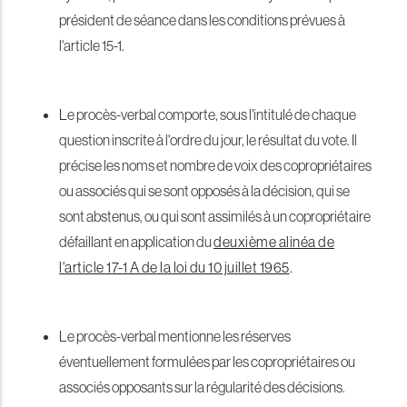
président de séance dans les conditions prévues à
l'article 15-1.
Le procès-verbal comporte, sous l'intitulé de chaque
question inscrite à l'ordre du jour, le résultat du vote. Il
précise les noms et nombre de voix des copropriétaires
ou associés qui se sont opposés à la décision, qui se
sont abstenus, ou qui sont assimilés à un copropriétaire
défaillant en application du
deuxième alinéa de
l'article 17-1 A de la loi du 10 juillet 1965
.
Le procès-verbal mentionne les réserves
éventuellement formulées par les copropriétaires ou
associés opposants sur la régularité des décisions.