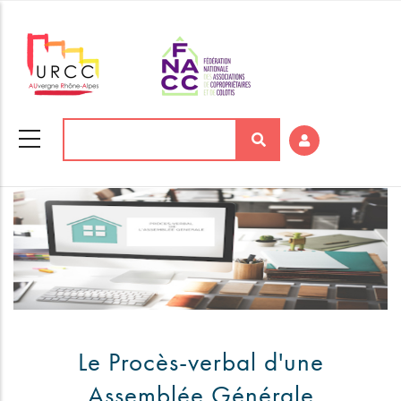
Aller
au
contenu
principal
Rechercher
Le Procès-verbal d'une
Assemblée Générale