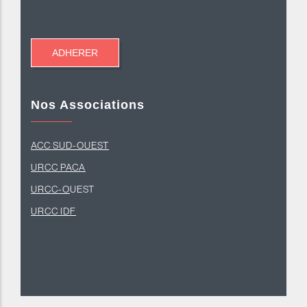
Nos Associations
ACC SUD-OUEST
U
RCC PACA
URCC-O
UEST
URCC IDF