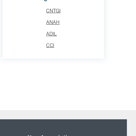
CNTGI
ANAH
ADIL
CCI