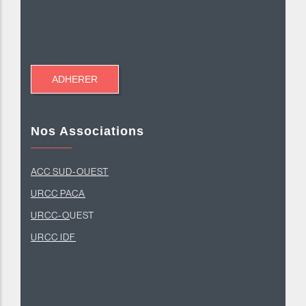
Nos Associations
ACC SUD-OUEST
U
RCC PACA
URCC-O
UEST
URCC IDF