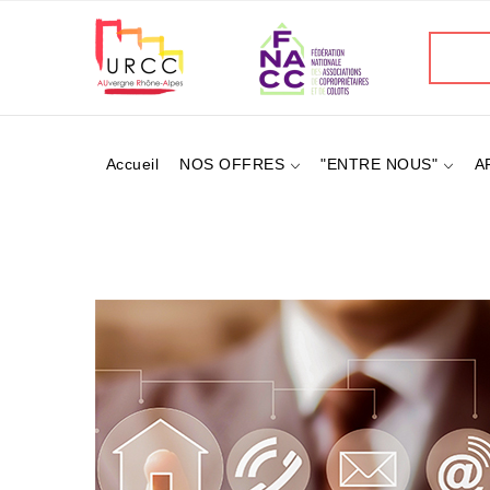
Aller
au
Recherc
contenu
principal
Accueil
NOS OFFRES
"ENTRE NOUS"
A